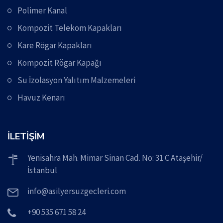
Polimer Kanal
Kompozit Telekom Kapakları
Kare Rögar Kapakları
Kompozit Rögar Kapağı
Su İzolasyon Yalıtım Malzemeleri
Havuz Kenarı
İLETİŞİM
Yenisahra Mah. Mimar Sinan Cad. No: 31 C Ataşehir/
İstanbul
info@asilyersuzgecleri.com
+90 535 671 58 24