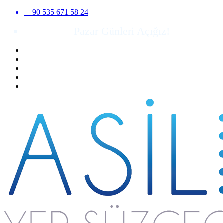
+90 535 671 58 24
Pazar Günleri Açığız!