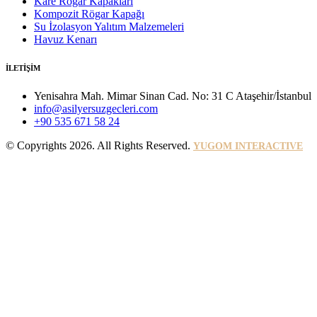
Kare Rögar Kapakları
Kompozit Rögar Kapağı
Su İzolasyon Yalıtım Malzemeleri
Havuz Kenarı
İLETİŞİM
Yenisahra Mah. Mimar Sinan Cad. No: 31 C Ataşehir/İstanbul
info@asilyersuzgecleri.com
+90 535 671 58 24
© Copyrights 2026. All Rights Reserved.
YUGOM INTERACTIVE