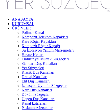
ANASAYFA
KURUMSAL
ÜRÜNLER
Polimer Kanal
Kompozit Telekom Kapakları
Kare Rögar Kapakları
Kompozit Rögar Kapağı
Su İzolasyon Yalıtım Malzemeleri
Havuz Kenarı
Endüstriyel Mutfak Süzgeçleri
Standart Duş Kanalları
Yer Süzgeçleri
Klasik Duş Kanalları
Drenaj Kanalları
Elit Duş Kanalları
İzolasyon Uyumlu Süzgeçler
Kare Duş Kanalları
Döküm Süzgeçler
Üçgen Duş Kanalları
Kanal Izgaraları
Paslanmaz Izgaralar