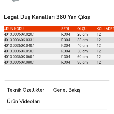
Legal Duş Kanalları 360 Yan Çıkış
ÜRÜN KODU
SERİ
ÖLÇÜ
KOLİ ADE
4013.00360K.020.1
P.304
20 cm
12
4013.00360K.033.1
P.304
33 cm
12
4013.00360K.040.1
P.304
40 cm
12
4013.00360K.050.1
P.304
50 cm
12
4013.00360K.060.1
P.304
60 cm
12
4013.00360K.080.1
P.304
80 cm
12
Teknik Özellikler
Genel Bakış
Ürün Videoları