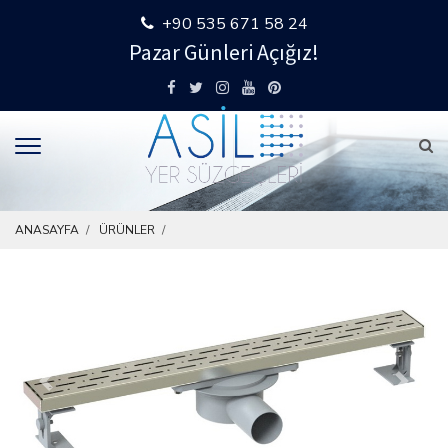
+90 535 671 58 24
Pazar Günleri Açığız!
ANASAYFA
ÜRÜNLER
Previous
Next