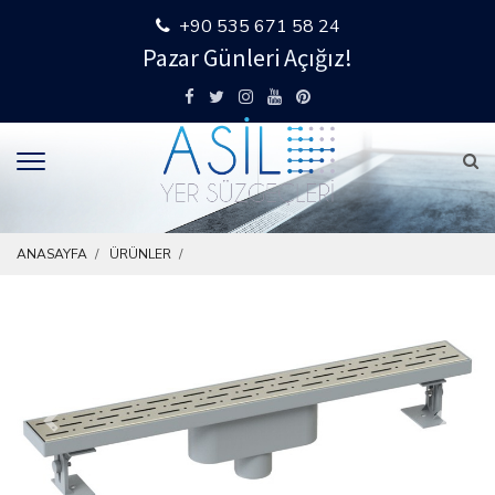
+90 535 671 58 24
Pazar Günleri Açığız!
ANASAYFA
ÜRÜNLER
Previous
Next