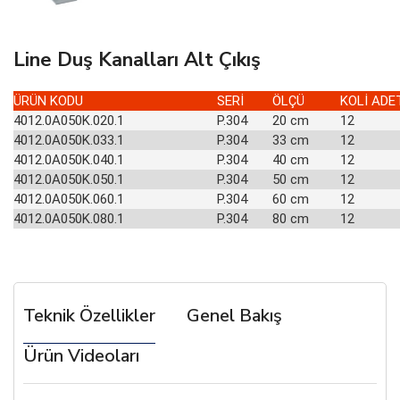
Line Duş Kanalları Alt Çıkış
ÜRÜN KODU
SERİ
ÖLÇÜ
KOLİ ADE
4012.0A050K.020.1
P.304
20 cm
12
4012.0A050K.033.1
P.304
33 cm
12
4012.0A050K.040.1
P.304
40 cm
12
4012.0A050K.050.1
P.304
50 cm
12
4012.0A050K.060.1
P.304
60 cm
12
4012.0A050K.080.1
P.304
80 cm
12
Teknik Özellikler
Genel Bakış
Ürün Videoları